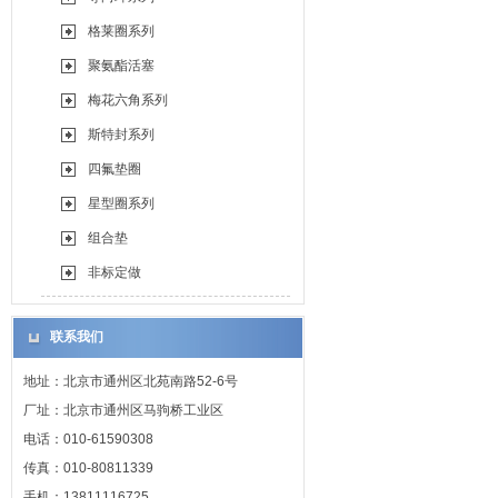
格莱圈系列
聚氨酯活塞
梅花六角系列
斯特封系列
四氟垫圈
星型圈系列
组合垫
非标定做
联系我们
地址：北京市通州区北苑南路52-6号
厂址：北京市通州区马驹桥工业区
电话：010-61590308
传真：010-80811339
手机：13811116725