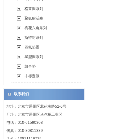
格莱圈系列
聚氨酯活塞
梅花六角系列
斯特封系列
四氟垫圈
星型圈系列
组合垫
非标定做
联系我们
地址：北京市通州区北苑南路52-6号
厂址：北京市通州区马驹桥工业区
电话：010-61590308
传真：010-80811339
手机：13811116725