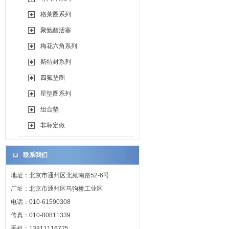
格莱圈系列
聚氨酯活塞
梅花六角系列
斯特封系列
四氟垫圈
星型圈系列
组合垫
非标定做
联系我们
地址：北京市通州区北苑南路52-6号
厂址：北京市通州区马驹桥工业区
电话：010-61590308
传真：010-80811339
手机：13811116725